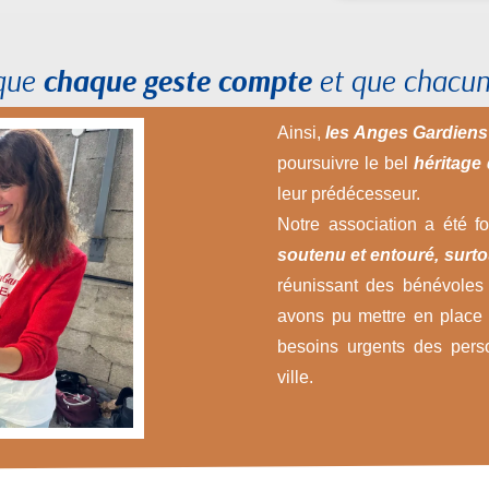
 que
chaque geste compte
et que chacun
Ainsi,
les Anges Gardiens
poursuivre le bel
héritage 
leur prédécesseur.
Notre association a été f
soutenu et entouré, surto
réunissant des bénévoles
avons pu mettre en plac
besoins urgents des perso
ville.